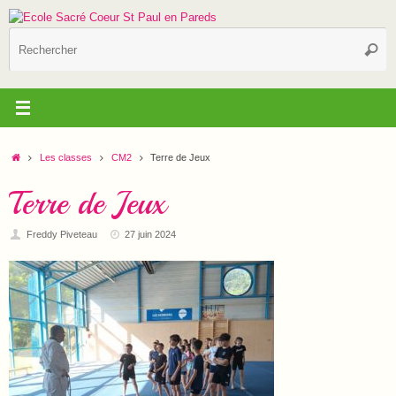
Passer
au
R
contenu
Reche
p
:
Accueil
Les classes
CM2
Terre de Jeux
Terre de Jeux
Freddy Piveteau
27 juin 2024