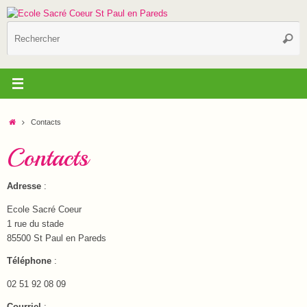
Passer
au
R
contenu
Reche
p
:
Accueil
Contacts
Contacts
Adresse
:
Ecole Sacré Coeur
1 rue du stade
85500 St Paul en Pareds
Téléphone
:
02 51 92 08 09