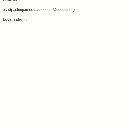
Courriel
:
ec.stpaulenpareds.sacrecoeur@ddec85.org
Localisation
: