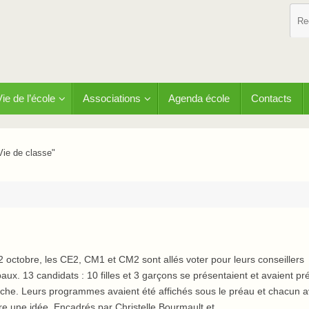
Vie de l’école
Associations
Agenda école
Contacts
Vie de classe"
 octobre, les CE2, CM1 et CM2 sont allés voter pour leurs conseillers
aux. 13 candidats : 10 filles et 3 garçons se présentaient et avaient pr
fiche. Leurs programmes avaient été affichés sous le préau et chacun a
ire une idée. Encadrés par Christelle Bourmault et…