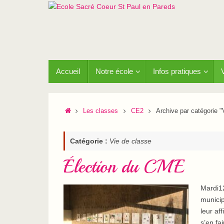
Passer
au
contenu
Passer
Accueil
Notre école
Infos pratiques
au
contenu
Accueil
Les classes
CE2
Archive par catégorie "
Catégorie :
Vie de classe
Élection du CME
Mardi12
municip
leur af
s’en fa