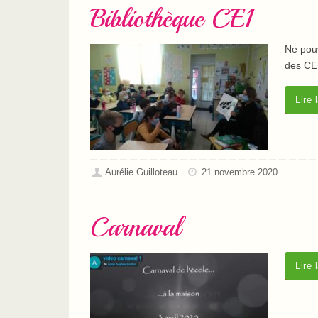
Bibliothèque CE1
Ne pouv
des CE
Lire 
Aurélie Guilloteau
21 novembre 2020
Carnaval
Lire 