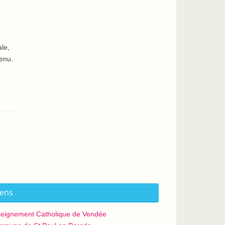
le,
venu.
iens
eignement Catholique de Vendée