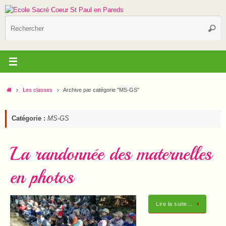
Passer
au
R
contenu
Reche
p
:
Accueil
Les classes
Archive par catégorie "MS-GS"
Catégorie :
MS-GS
La randonnée des maternelles
en photos
Lire la suite…