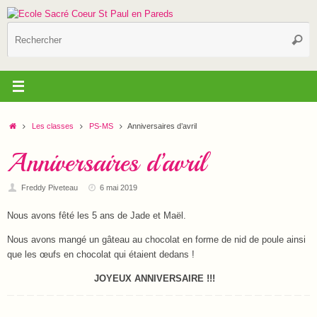
Passer
au
R
contenu
Reche
p
:
Accueil
Les classes
PS-MS
Anniversaires d’avril
Anniversaires d’avril
Freddy Piveteau
6 mai 2019
Nous avons fêté les 5 ans de Jade et Maël.
Nous avons mangé un gâteau au chocolat en forme de nid de poule ainsi
que les œufs en chocolat qui étaient dedans !
JOYEUX ANNIVERSAIRE !!!