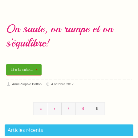
On saute, on rampe et on
s’équilibre!
Lire la suite…
Anne-Sophie Botton
4 octobre 2017
«
‹
7
8
9
Articles récents