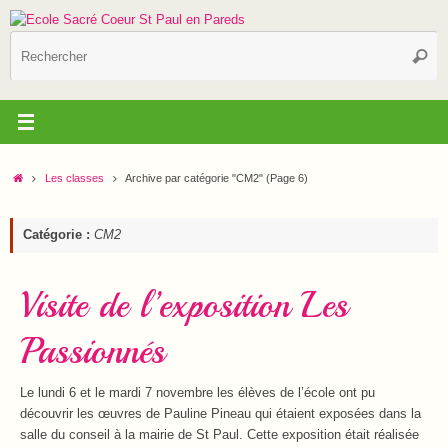
Passer
au
R
contenu
Reche
p
:
Accueil
Les classes
Archive par catégorie "CM2"
(Page 6)
Catégorie :
CM2
Visite de l’exposition Les
Passionnés
Le lundi 6 et le mardi 7 novembre les élèves de l’école ont pu
découvrir les œuvres de Pauline Pineau qui étaient exposées dans la
salle du conseil à la mairie de St Paul. Cette exposition était réalisée