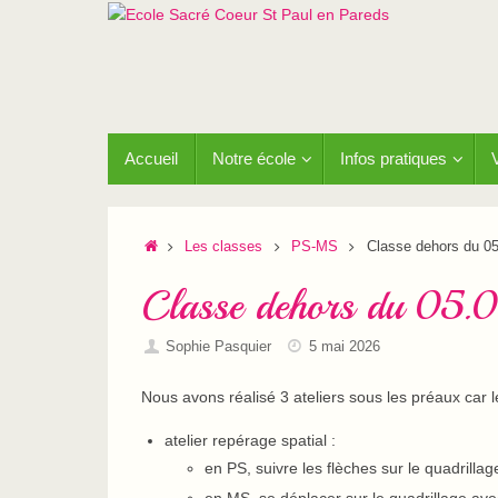
Passer
au
contenu
Passer
Accueil
Notre école
Infos pratiques
au
contenu
Accueil
Les classes
PS-MS
Classe dehors du 05
Classe dehors du 05.
Sophie Pasquier
5 mai 2026
Nous avons réalisé 3 ateliers sous les préaux car le 
atelier repérage spatial :
en PS, suivre les flèches sur le quadrillag
en MS, se déplacer sur le quadrillage ave