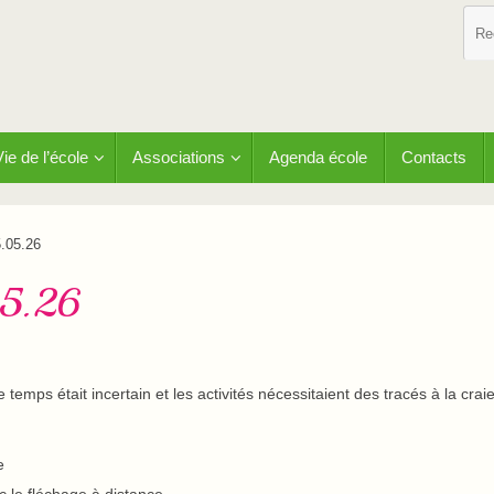
Vie de l’école
Associations
Agenda école
Contacts
.05.26
05.26
temps était incertain et les activités nécessitaient des tracés à la craie
e
c le fléchage à distance