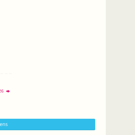
.26
iens