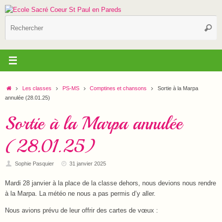
Passer
au
R
contenu
Reche
p
:
Accueil
Les classes
PS-MS
Comptines et chansons
Sortie à la Marpa
annulée (28.01.25)
Sortie à la Marpa annulée
(28.01.25)
Sophie Pasquier
31 janvier 2025
Mardi 28 janvier à la place de la classe dehors, nous devions nous rendre
à la Marpa. La météo ne nous a pas permis d’y aller.
Nous avions prévu de leur offrir des cartes de vœux :