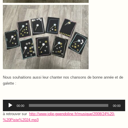
Nous souhaitions aussi leur chanter nos chansons de bonne année et de
galette :
Lecteur
00:00
00:00
audio
à retrouver sur
http://www.jolie-gwendoline.fr/musique/2008/24%20-
%20Piste%2024.mp3