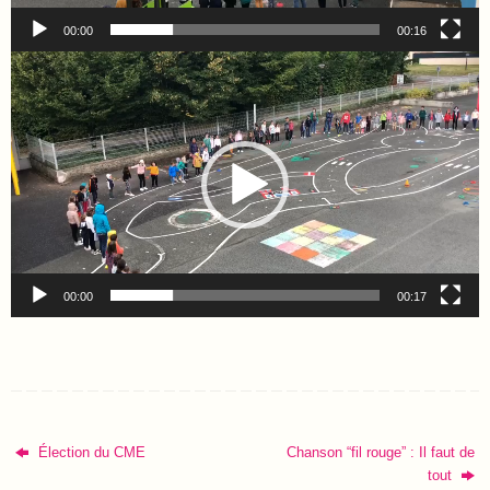
00:00
00:16
Lecteur
vidéo
00:00
00:17
Élection du CME
Chanson “fil rouge” : Il faut de
tout