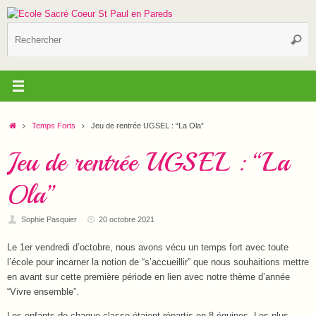
Passer
au
R
contenu
Reche
p
:
Accueil
Temps Forts
Jeu de rentrée UGSEL : “La Ola”
Jeu de rentrée UGSEL : “La
Ola”
Sophie Pasquier
20 octobre 2021
Le 1er vendredi d’octobre, nous avons vécu un temps fort avec toute
l’école pour incarner la notion de “s’accueillir” que nous souhaitions mettre
en avant sur cette première période en lien avec notre thème d’année
“Vivre ensemble”.
Les enfants de chaque classe étaient répartis en 8 équipes. Les plus