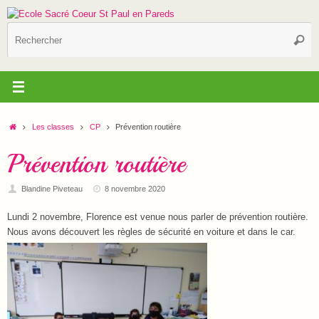
Passer
au
R
contenu
Reche
p
:
Accueil
Les classes
CP
Prévention routière
Prévention routière
Blandine Piveteau
8 novembre 2020
Lundi 2 novembre, Florence est venue nous parler de prévention routière.
Nous avons découvert les règles de sécurité en voiture et dans le car.