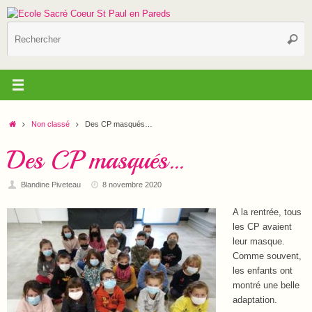
Passer
au
R
contenu
Reche
p
:
Accueil
Non classé
Des CP masqués…
Des CP masqués…
Blandine Piveteau
8 novembre 2020
A la rentrée, tous
les CP avaient
leur masque.
Comme souvent,
les enfants ont
montré une belle
adaptation.